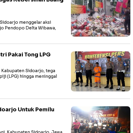
 Sidoarjo menggelar aksi
rjo Pendopo Delta Wibawa,
stri Pakai Tong LPG
di Kabupaten Sidoarjo, tega
piji (LPG) hingga meninggal
oarjo Untuk Pemilu
ni, Kabupaten Sidoarjo, Jawa