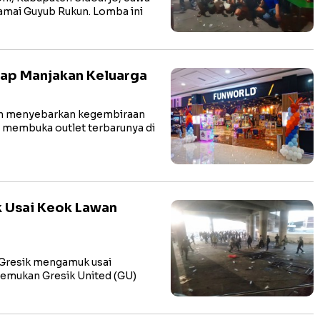
mai Guyub Rukun. Lomba ini
iap Manjakan Keluarga
an menyebarkan kegembiraan
d membuka outlet terbarunya di
 Usai Keok Lawan
 Gresik mengamuk usai
emukan Gresik United (GU)