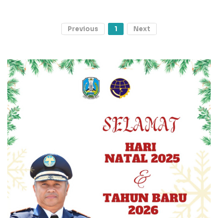
Previous
1
Next