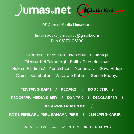
PT. Jurnas Media Nusantara
Email
redaksijurnas.net@gmail.com
Telp 08170108100
Ekonomi
Peristiwa
Nasional
Olahraga
Otomatif & Teknologi
Politik Pemerintahan
Hukum & Kriminal
Pendidikan
Nusantara
Gaya Hidup
Opini
Kesehatan
Wisata & Kuliner
Seni & Budaya
TENTANG KAMI
REDAKSI
KODE ETIK
PEDOMAN MEDIA SIBER
KONTAK
DISCLAIMER
HAK JAWAB & KOREKSI
KODE PERILAKU PERUSAHAAN PERS
JENJANG KARIR
COPYRIGHT © 2026 JURNAS.NET - ALL RIGHTS RESERVED