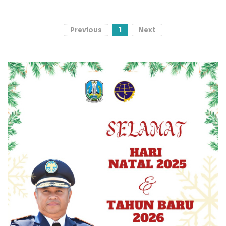
Previous
1
Next