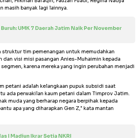
achah, Hikmah Bafaqih, Fauzan Fuadi, Regina Nadya
n masih banyak lagi lainnya.
k Buruh: UMK 7 Daerah Jatim Naik Per November
m struktur tim pemenangan untuk memudahkan
n dan visi misi pasangan Anies-Muhaimin kepada
a segmen, karena mereka yang ingin perubahan menjadi
m petani adalah kelangkaan pupuk subsidi saat
tu ada perwakilan kaum petani dalam Timprov Jatim.
nak muda yang berharap negara berpihak kepada
antu apa yang diharapkan Gen Z," kata mantan
as I Madiun Ikrar Setia NKRI