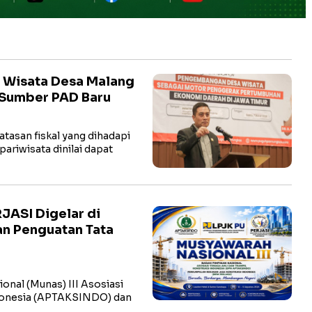
k Wisata Desa Malang
i Sumber PAD Baru
atasan fiskal yang dihadapi
ariwisata dinilai dapat
JASI Digelar di
an Penguatan Tata
onal (Munas) III Asosiasi
ndonesia (APTAKSINDO) dan