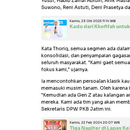
Yusuf, Habib Zainal Abidin, Anik Masl
Suwono, Reni Astuti, Deni Prasetya da
Kamis, 23 Okt 2025 11:14 WIB
Kado dari Khofifah untu
Kata Thoriq, semua segmen ada dala
konsolidasi, dan penyampaian gagasa
seluruh masyarakat. "Kami gaet semu
fokus kami," ujarnya.
Ia mencontohkan persoalan klasik kau
memasuki musim tanam. Oleh karena i
"Kemudian ada Gen Z atau kalangan a
mereka. Kami ada tim yang akan memb
Sekretaris DPW PKB Jatim ini.
Kamis, 22 Feb 2024 20:07 WIB
Tiga Napiter di Lapas Kel