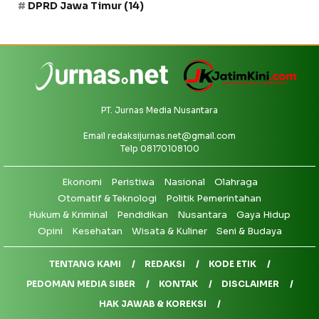
DPRD Jawa Timur
(14)
PT. Jurnas Media Nusantara
Email
redaksijurnas.net@gmail.com
Telp 08170108100
Ekonomi
Peristiwa
Nasional
Olahraga
Otomatif & Teknologi
Politik Pemerintahan
Hukum & Kriminal
Pendidikan
Nusantara
Gaya Hidup
Opini
Kesehatan
Wisata & Kuliner
Seni & Budaya
TENTANG KAMI
REDAKSI
KODE ETIK
PEDOMAN MEDIA SIBER
KONTAK
DISCLAIMER
HAK JAWAB & KOREKSI