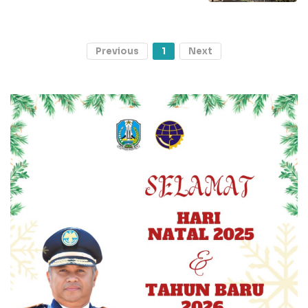
Previous
1
Next