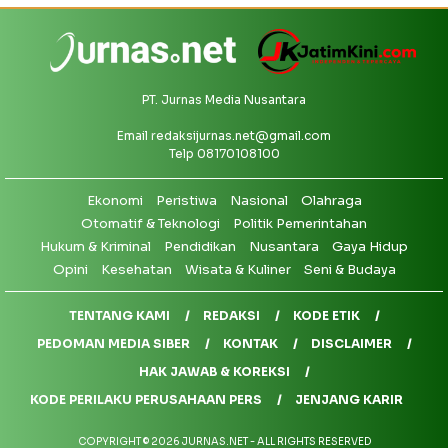
PT. Jurnas Media Nusantara
Email
redaksijurnas.net@gmail.com
Telp 08170108100
Ekonomi
Peristiwa
Nasional
Olahraga
Otomatif & Teknologi
Politik Pemerintahan
Hukum & Kriminal
Pendidikan
Nusantara
Gaya Hidup
Opini
Kesehatan
Wisata & Kuliner
Seni & Budaya
TENTANG KAMI
REDAKSI
KODE ETIK
PEDOMAN MEDIA SIBER
KONTAK
DISCLAIMER
HAK JAWAB & KOREKSI
KODE PERILAKU PERUSAHAAN PERS
JENJANG KARIR
COPYRIGHT © 2026 JURNAS.NET - ALL RIGHTS RESERVED