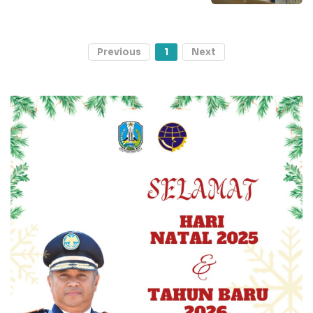
Previous
1
Next