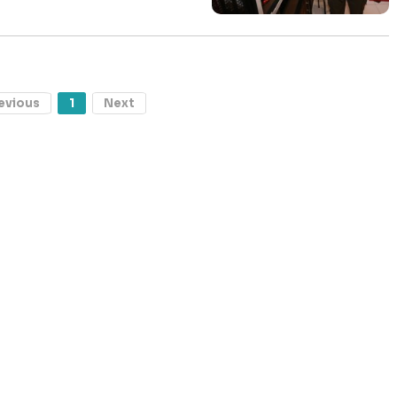
evious
1
Next