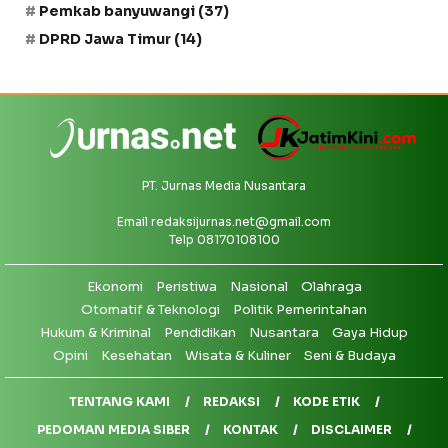
Pemkab banyuwangi
(37)
DPRD Jawa Timur
(14)
PT. Jurnas Media Nusantara
Email
redaksijurnas.net@gmail.com
Telp 08170108100
Ekonomi
Peristiwa
Nasional
Olahraga
Otomatif & Teknologi
Politik Pemerintahan
Hukum & Kriminal
Pendidikan
Nusantara
Gaya Hidup
Opini
Kesehatan
Wisata & Kuliner
Seni & Budaya
TENTANG KAMI
REDAKSI
KODE ETIK
PEDOMAN MEDIA SIBER
KONTAK
DISCLAIMER