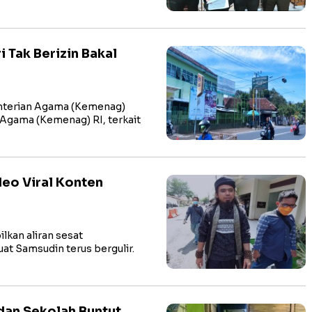
i Tak Berizin Bakal
enterian Agama (Kemenag)
Agama (Kemenag) RI, terkait
deo Viral Konten
lkan aliran sesat
t Samsudin terus bergulir.
dan Sekolah Buntut