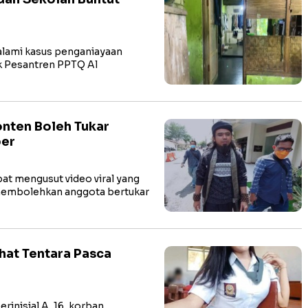
dalami kasus penganiayaan
ok Pesantren PPTQ Al
onten Boleh Tukar
ber
pat mengusut video viral yang
membolehkan anggota bertukar
hat Tentara Pasca
rinisial A, 16, korban