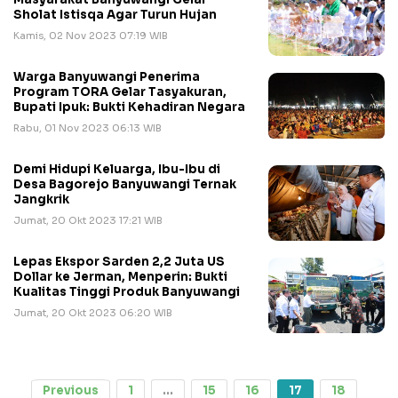
Sholat Istisqa Agar Turun Hujan
Kamis, 02 Nov 2023 07:19 WIB
Warga Banyuwangi Penerima
Program TORA Gelar Tasyakuran,
Bupati Ipuk: Bukti Kehadiran Negara
Rabu, 01 Nov 2023 06:13 WIB
Demi Hidupi Keluarga, Ibu-Ibu di
Desa Bagorejo Banyuwangi Ternak
Jangkrik
Jumat, 20 Okt 2023 17:21 WIB
Lepas Ekspor Sarden 2,2 Juta US
Dollar ke Jerman, Menperin: Bukti
Kualitas Tinggi Produk Banyuwangi
Jumat, 20 Okt 2023 06:20 WIB
Previous
1
...
15
16
17
18