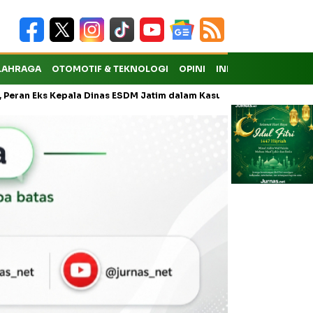
LAHRAGA
OTOMOTIF & TEKNOLOGI
OPINI
INDEKS
pala Dinas ESDM Jatim dalam Kasus Pungli Masih Didalami
KMP D