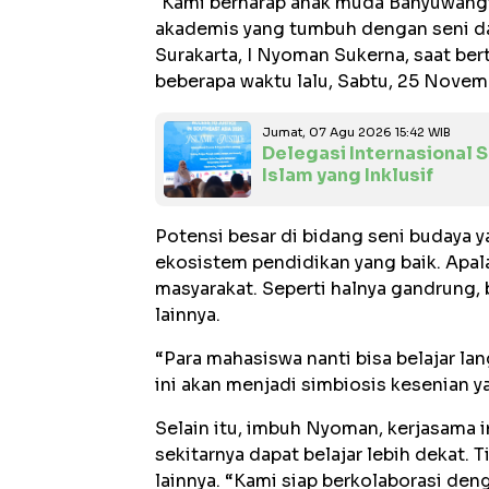
"Kami berharap anak muda Banyuwangi
akademis yang tumbuh dengan seni dan
Surakarta, I Nyoman Sukerna, saat be
beberapa waktu lalu, Sabtu, 25 Novem
Jumat, 07 Agu 2026 15:42 WIB
Delegasi Internasional 
Islam yang Inklusif
Potensi besar di bidang seni budaya 
ekosistem pendidikan yang baik. Apala
masyarakat. Seperti halnya gandrung, 
lainnya.
“Para mahasiswa nanti bisa belajar la
ini akan menjadi simbiosis kesenian y
Selain itu, imbuh Nyoman, kerjasama
sekitarnya dapat belajar lebih dekat. T
lainnya. “Kami siap berkolaborasi de