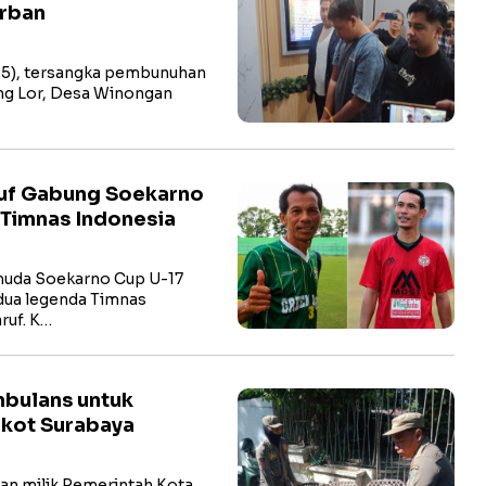
orban
 (35), tersangka pembunuhan
ang Lor, Desa Winongan
uf Gabung Soekarno
 Timnas Indonesia
 muda Soekarno Cup U-17
dua legenda Timnas
ruf. K…
mbulans untuk
mkot Surabaya
man milik Pemerintah Kota