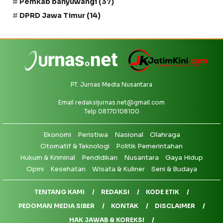
Pemkab banyuwangi
(37)
DPRD Jawa Timur
(14)
PT. Jurnas Media Nusantara
Email
redaksijurnas.net@gmail.com
Telp 08170108100
Ekonomi
Peristiwa
Nasional
Olahraga
Otomatif & Teknologi
Politik Pemerintahan
Hukum & Kriminal
Pendidikan
Nusantara
Gaya Hidup
Opini
Kesehatan
Wisata & Kuliner
Seni & Budaya
TENTANG KAMI
REDAKSI
KODE ETIK
PEDOMAN MEDIA SIBER
KONTAK
DISCLAIMER
HAK JAWAB & KOREKSI