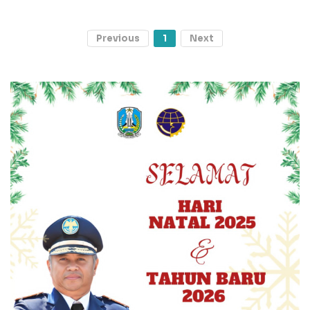
Previous
1
Next