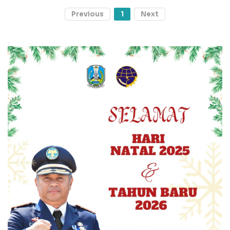
Previous
1
Next