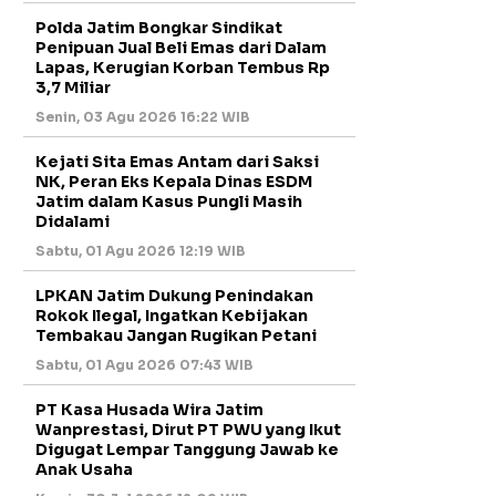
Polda Jatim Bongkar Sindikat
Penipuan Jual Beli Emas dari Dalam
Lapas, Kerugian Korban Tembus Rp
3,7 Miliar
Senin, 03 Agu 2026 16:22 WIB
Kejati Sita Emas Antam dari Saksi
NK, Peran Eks Kepala Dinas ESDM
Jatim dalam Kasus Pungli Masih
Didalami
Sabtu, 01 Agu 2026 12:19 WIB
LPKAN Jatim Dukung Penindakan
Rokok Ilegal, Ingatkan Kebijakan
Tembakau Jangan Rugikan Petani
Sabtu, 01 Agu 2026 07:43 WIB
PT Kasa Husada Wira Jatim
Wanprestasi, Dirut PT PWU yang Ikut
Digugat Lempar Tanggung Jawab ke
Anak Usaha