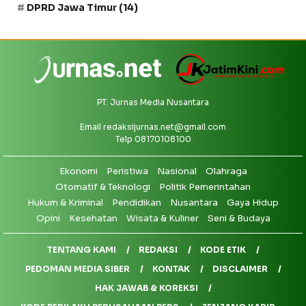
DPRD Jawa Timur
(14)
PT. Jurnas Media Nusantara
Email
redaksijurnas.net@gmail.com
Telp 08170108100
Ekonomi
Peristiwa
Nasional
Olahraga
Otomatif & Teknologi
Politik Pemerintahan
Hukum & Kriminal
Pendidikan
Nusantara
Gaya Hidup
Opini
Kesehatan
Wisata & Kuliner
Seni & Budaya
TENTANG KAMI
REDAKSI
KODE ETIK
PEDOMAN MEDIA SIBER
KONTAK
DISCLAIMER
HAK JAWAB & KOREKSI