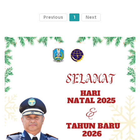
Previous
1
Next