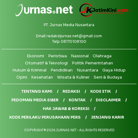
PT. Jurnas Media Nusantara
Email
redaksijurnas.net@gmail.com
Telp 08170108100
Ekonomi
Peristiwa
Nasional
Olahraga
Otomatif & Teknologi
Politik Pemerintahan
Hukum & Kriminal
Pendidikan
Nusantara
Gaya Hidup
Opini
Kesehatan
Wisata & Kuliner
Seni & Budaya
TENTANG KAMI
REDAKSI
KODE ETIK
PEDOMAN MEDIA SIBER
KONTAK
DISCLAIMER
HAK JAWAB & KOREKSI
KODE PERILAKU PERUSAHAAN PERS
JENJANG KARIR
COPYRIGHT © 2026 JURNAS.NET - ALL RIGHTS RESERVED