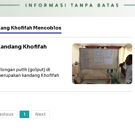
dang Khofifah Mencoblos
Kandang Khofifah
ongan putih (golput) di
merupakan kandang Khofifah
evious
1
Next