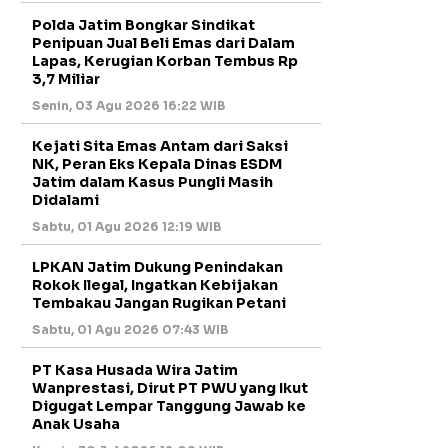
Polda Jatim Bongkar Sindikat
Penipuan Jual Beli Emas dari Dalam
Lapas, Kerugian Korban Tembus Rp
3,7 Miliar
Senin, 03 Agu 2026 16:22 WIB
Kejati Sita Emas Antam dari Saksi
NK, Peran Eks Kepala Dinas ESDM
Jatim dalam Kasus Pungli Masih
Didalami
Sabtu, 01 Agu 2026 12:19 WIB
LPKAN Jatim Dukung Penindakan
Rokok Ilegal, Ingatkan Kebijakan
Tembakau Jangan Rugikan Petani
Sabtu, 01 Agu 2026 07:43 WIB
PT Kasa Husada Wira Jatim
Wanprestasi, Dirut PT PWU yang Ikut
Digugat Lempar Tanggung Jawab ke
Anak Usaha