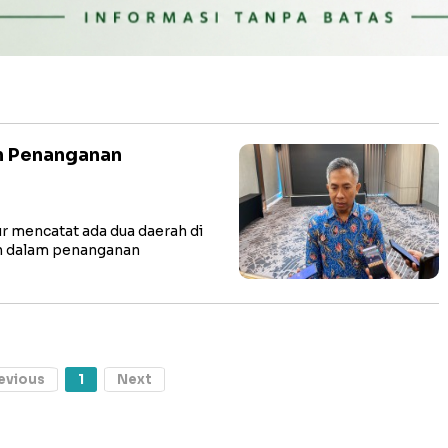
m Penanganan
 mencatat ada dua daerah di
ah dalam penanganan
evious
1
Next