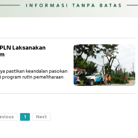
 PLN Laksanakan
im
aya pastikan keandalan pasokan
ui program rutin pemeliharaan
evious
1
Next