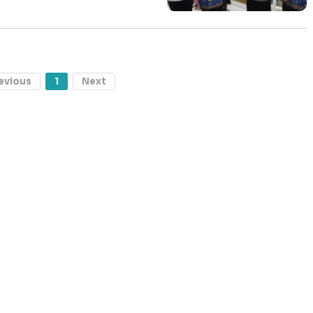
evious
1
Next