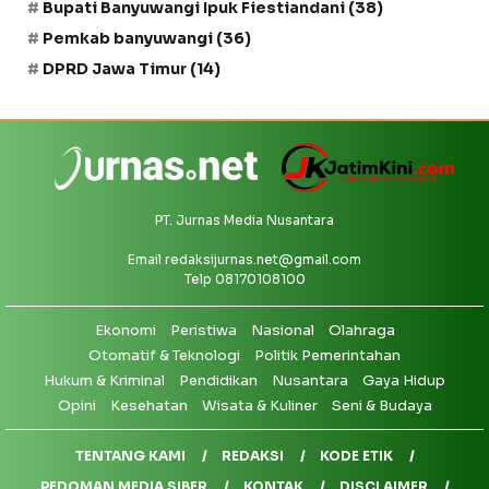
Bupati Banyuwangi Ipuk Fiestiandani
(38)
Pemkab banyuwangi
(36)
DPRD Jawa Timur
(14)
PT. Jurnas Media Nusantara
Email
redaksijurnas.net@gmail.com
Telp 08170108100
Ekonomi
Peristiwa
Nasional
Olahraga
Otomatif & Teknologi
Politik Pemerintahan
Hukum & Kriminal
Pendidikan
Nusantara
Gaya Hidup
Opini
Kesehatan
Wisata & Kuliner
Seni & Budaya
TENTANG KAMI
REDAKSI
KODE ETIK
PEDOMAN MEDIA SIBER
KONTAK
DISCLAIMER