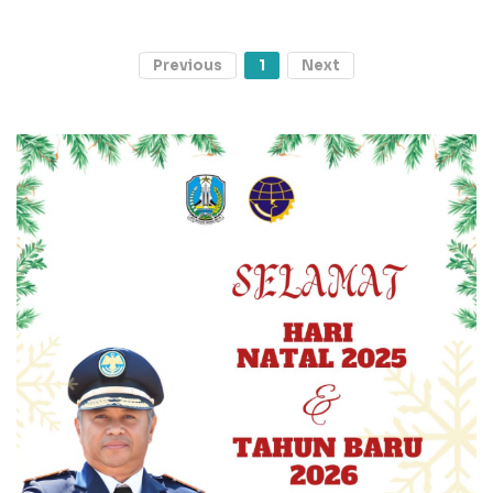
Previous
1
Next