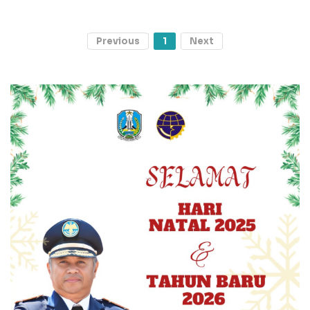
Previous
1
Next