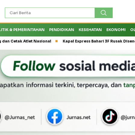
LITIK & PEMERINTAHAN
PENDIDIKAN
KESEHATAN
EKONOMI
O
k Atlet Nasional
Kapal Express Bahari 3F Rusak Disenggol Tan