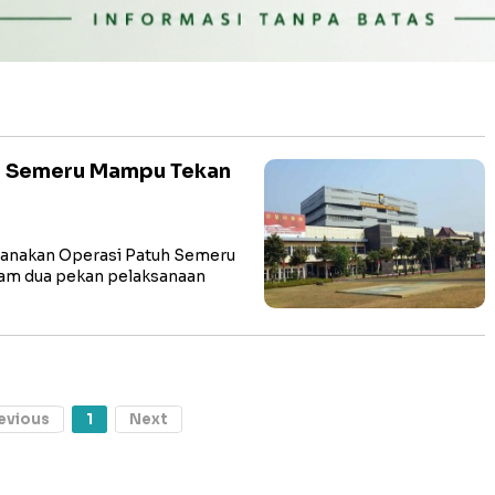
uh Semeru Mampu Tekan
ksanakan Operasi Patuh Semeru
alam dua pekan pelaksanaan
evious
1
Next