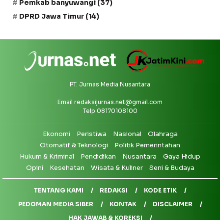
Pemkab banyuwangi
(37)
DPRD Jawa Timur
(14)
PT. Jurnas Media Nusantara
Email
redaksijurnas.net@gmail.com
Telp 08170108100
Ekonomi
Peristiwa
Nasional
Olahraga
Otomatif & Teknologi
Politik Pemerintahan
Hukum & Kriminal
Pendidikan
Nusantara
Gaya Hidup
Opini
Kesehatan
Wisata & Kuliner
Seni & Budaya
TENTANG KAMI
REDAKSI
KODE ETIK
PEDOMAN MEDIA SIBER
KONTAK
DISCLAIMER
HAK JAWAB & KOREKSI