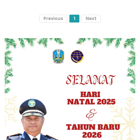
Previous
1
Next