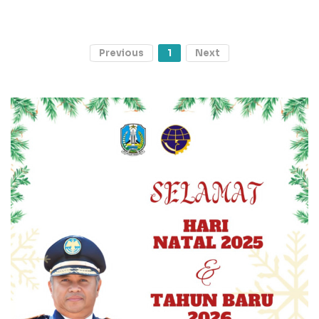
Previous
1
Next