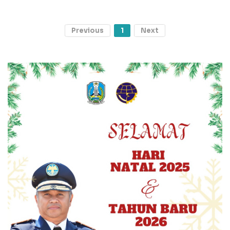
Previous
1
Next