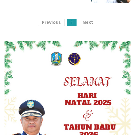
Previous
1
Next