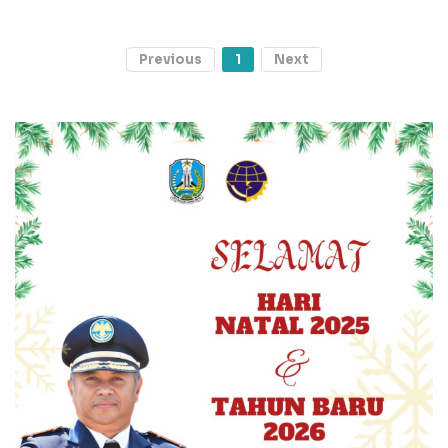
Previous
1
Next