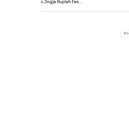
x Jogja Rupiah Fes…
Pr