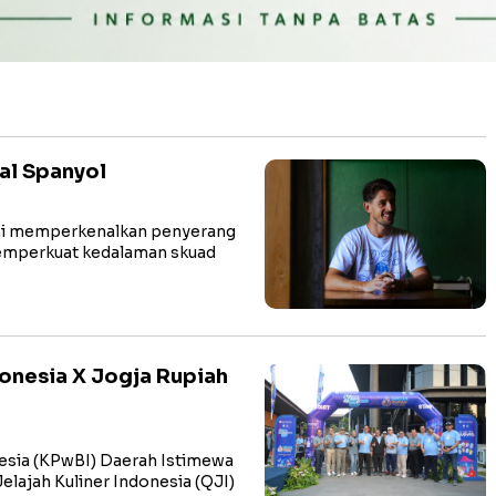
al Spanyol
smi memperkenalkan penyerang
memperkuat kedalaman skuad
donesia X Jogja Rupiah
nesia (KPwBI) Daerah Istimewa
lajah Kuliner Indonesia (QJI)