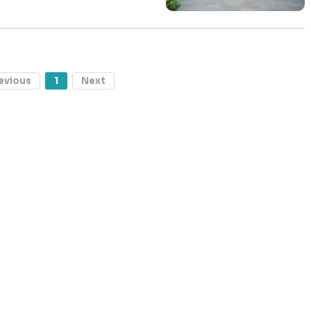
evious
1
Next