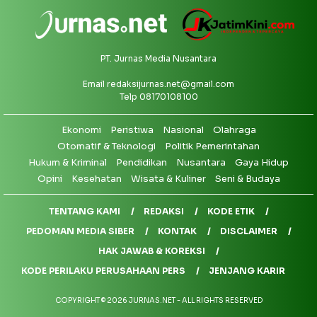
PT. Jurnas Media Nusantara
Email
redaksijurnas.net@gmail.com
Telp 08170108100
Ekonomi
Peristiwa
Nasional
Olahraga
Otomatif & Teknologi
Politik Pemerintahan
Hukum & Kriminal
Pendidikan
Nusantara
Gaya Hidup
Opini
Kesehatan
Wisata & Kuliner
Seni & Budaya
TENTANG KAMI
REDAKSI
KODE ETIK
PEDOMAN MEDIA SIBER
KONTAK
DISCLAIMER
HAK JAWAB & KOREKSI
KODE PERILAKU PERUSAHAAN PERS
JENJANG KARIR
COPYRIGHT © 2026 JURNAS.NET - ALL RIGHTS RESERVED