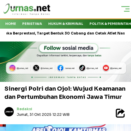
HOME
PERISTIWA
HUKUM & KRIMINAL
POLITIK & PEMERINTA
prestasi, Target Bentuk 30 Cabang dan Cetak Atlet Nasional
KM
Sinergi Polri dan Ojol: Wujud Keamanan
dan Pertumbuhan Ekonomi Jawa Timur
Redaksi
Jumat, 31 Okt 2025 12:22 WIB