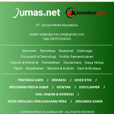
PT. Jurnas Media Nusantara
Email
redaksijurnas.net@gmail.com
Telp 08170108100
Ekonomi
Peristiwa
Nasional
Olahraga
Otomatif & Teknologi
Politik Pemerintahan
Hukum & Kriminal
Pendidikan
Nusantara
Gaya Hidup
Opini
Kesehatan
Wisata & Kuliner
Seni & Budaya
TENTANG KAMI
REDAKSI
KODE ETIK
PEDOMAN MEDIA SIBER
KONTAK
DISCLAIMER
HAK JAWAB & KOREKSI
KODE PERILAKU PERUSAHAAN PERS
JENJANG KARIR
COPYRIGHT © 2026 JURNAS.NET - ALL RIGHTS RESERVED