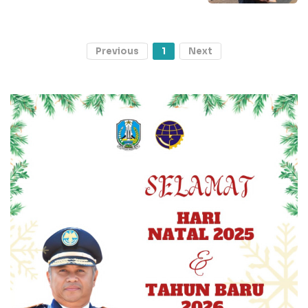
Previous
1
Next