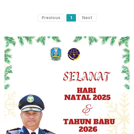
Previous
1
Next