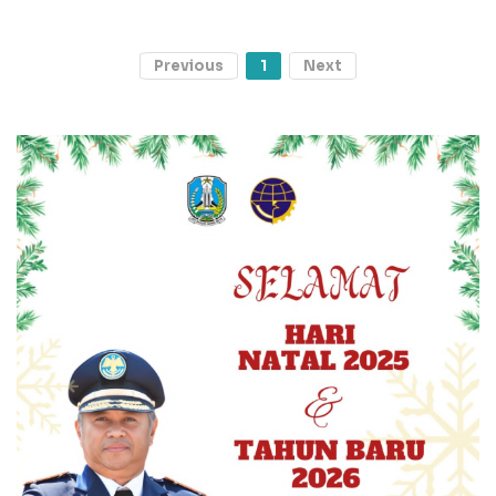
Previous
1
Next