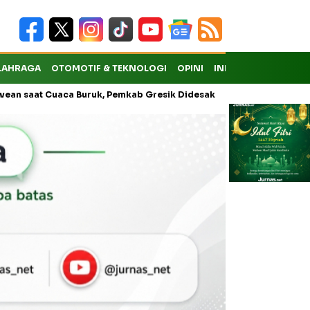
LAHRAGA
OTOMOTIF & TEKNOLOGI
OPINI
INDEKS
Cuaca Buruk, Pemkab Gresik Didesak Buka Layanan Reguler
So