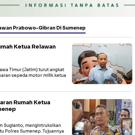
awan Prabowo-Gibran Di Sumenep
umah Ketua Relawan
wa Timur (Jatim) turut angkat
karan sepeda motor milik ketua
karan Rumah Ketua
menep
am Sugianto, mengintruksikan
tu Polres Sumenep. Tujuannya