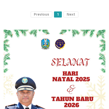
Previous
1
Next