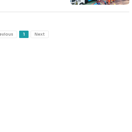
evious
1
Next