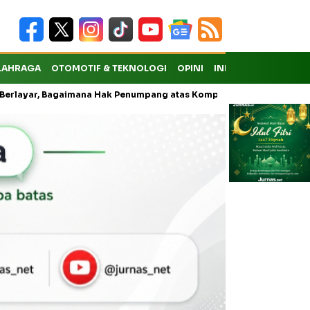
LAHRAGA
OTOMOTIF & TEKNOLOGI
OPINI
INDEKS
r, Bagaimana Hak Penumpang atas Kompensasi?
Kejati Sita Emas