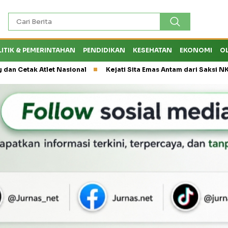
LITIK & PEMERINTAHAN
PENDIDIKAN
KESEHATAN
EKONOMI
O
k Atlet Nasional
Kejati Sita Emas Antam dari Saksi NK, Peran E