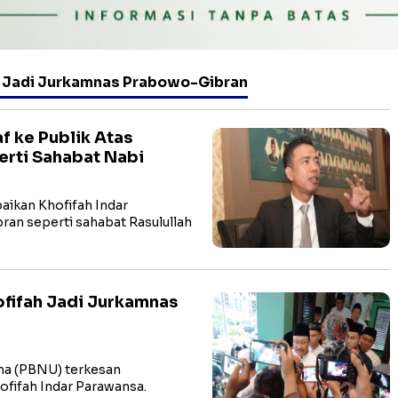
i Jadi Jurkamnas Prabowo-Gibran
af ke Publik Atas
rti Sahabat Nabi
aikan Khofifah Indar
n seperti sahabat Rasulullah
fifah Jadi Jurkamnas
ama (PBNU) terkesan
fifah Indar Parawansa.