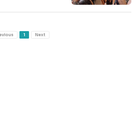
evious
1
Next