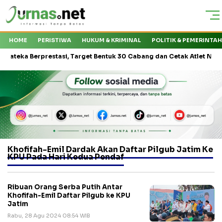
HOME
PERISTIWA
HUKUM & KRIMINAL
POLITIK & PEMERINTA
eka Berprestasi, Target Bentuk 30 Cabang dan Cetak Atlet Nasional
Khofifah-Emil Dardak Akan Daftar Pilgub Jatim Ke
KPU Pada Hari Kedua Pendaf
Ribuan Orang Serba Putih Antar
Khofifah-Emil Daftar Pilgub ke KPU
Jatim
Rabu, 28 Agu 2024 08:54 WIB