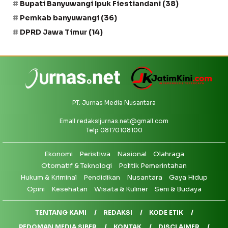
Bupati Banyuwangi Ipuk Fiestiandani
(38)
Pemkab banyuwangi
(36)
DPRD Jawa Timur
(14)
PT. Jurnas Media Nusantara
Email
redaksijurnas.net@gmail.com
Telp 08170108100
Ekonomi
Peristiwa
Nasional
Olahraga
Otomatif & Teknologi
Politik Pemerintahan
Hukum & Kriminal
Pendidikan
Nusantara
Gaya Hidup
Opini
Kesehatan
Wisata & Kuliner
Seni & Budaya
TENTANG KAMI
REDAKSI
KODE ETIK
PEDOMAN MEDIA SIBER
KONTAK
DISCLAIMER