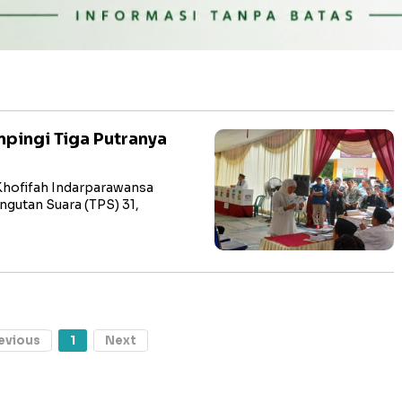
mpingi Tiga Putranya
Khofifah Indarparawansa
gutan Suara (TPS) 31,
evious
1
Next