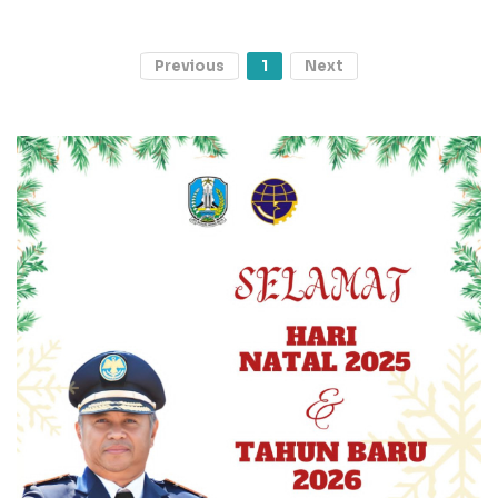
Previous
1
Next