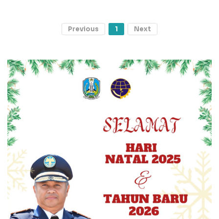
Previous
1
Next