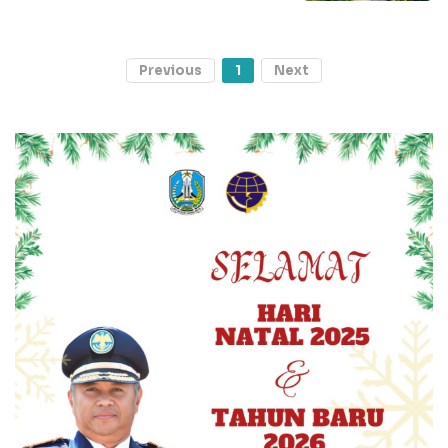
Previous
1
Next