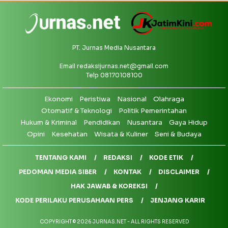
PT. Jurnas Media Nusantara
Email
redaksijurnas.net@gmail.com
Telp 08170108100
Ekonomi
Peristiwa
Nasional
Olahraga
Otomatif & Teknologi
Politik Pemerintahan
Hukum & Kriminal
Pendidikan
Nusantara
Gaya Hidup
Opini
Kesehatan
Wisata & Kuliner
Seni & Budaya
TENTANG KAMI
REDAKSI
KODE ETIK
PEDOMAN MEDIA SIBER
KONTAK
DISCLAIMER
HAK JAWAB & KOREKSI
KODE PERILAKU PERUSAHAAN PERS
JENJANG KARIR
COPYRIGHT © 2026 JURNAS.NET - ALL RIGHTS RESERVED