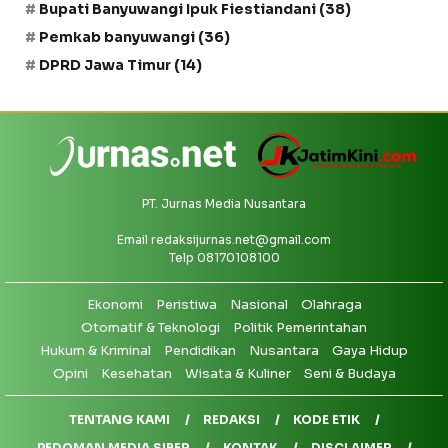
Bupati Banyuwangi Ipuk Fiestiandani
(38)
Pemkab banyuwangi
(36)
DPRD Jawa Timur
(14)
PT. Jurnas Media Nusantara
Email
redaksijurnas.net@gmail.com
Telp 08170108100
Ekonomi
Peristiwa
Nasional
Olahraga
Otomatif & Teknologi
Politik Pemerintahan
Hukum & Kriminal
Pendidikan
Nusantara
Gaya Hidup
Opini
Kesehatan
Wisata & Kuliner
Seni & Budaya
TENTANG KAMI
REDAKSI
KODE ETIK
PEDOMAN MEDIA SIBER
KONTAK
DISCLAIMER