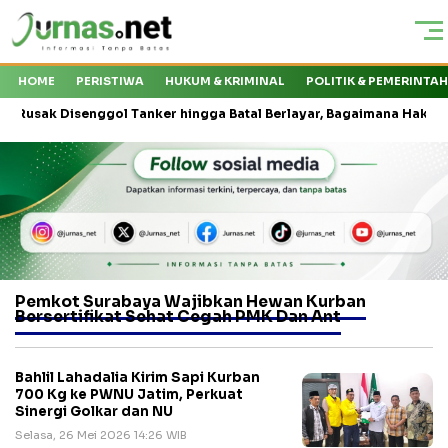
HOME
PERISTIWA
HUKUM & KRIMINAL
POLITIK & PEMERINTA
ak Disenggol Tanker hingga Batal Berlayar, Bagaimana Hak Penumpa
Pemkot Surabaya Wajibkan Hewan Kurban
Bersertifikat Sehat Cegah PMK Dan Ant
Bahlil Lahadalia Kirim Sapi Kurban
700 Kg ke PWNU Jatim, Perkuat
Sinergi Golkar dan NU
Selasa, 26 Mei 2026 14:26 WIB