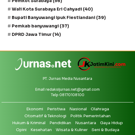
Pemkot Surabaya
(56)
Wali Kota Surabaya Eri Cahyadi
(40)
Bupati Banyuwangi Ipuk Fiestiandani
(39)
Pemkab banyuwangi
(37)
DPRD Jawa Timur
(14)
PT. Jurnas Media Nusantara
Email
redaksijurnas.net@gmail.com
Telp 08170108100
Ekonomi
Peristiwa
Nasional
Olahraga
Otomatif & Teknologi
Politik Pemerintahan
Hukum & Kriminal
Pendidikan
Nusantara
Gaya Hidup
Opini
Kesehatan
Wisata & Kuliner
Seni & Budaya