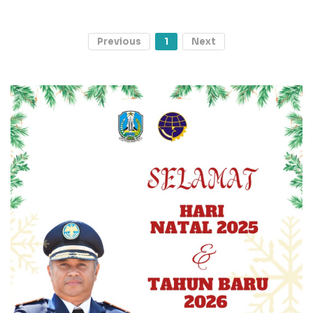
Previous
1
Next