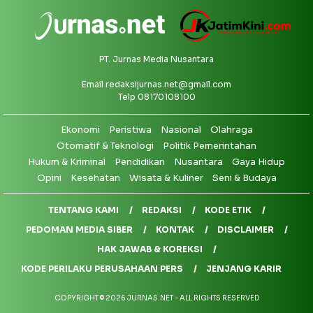
PT. Jurnas Media Nusantara
Email
redaksijurnas.net@gmail.com
Telp 08170108100
Ekonomi
Peristiwa
Nasional
Olahraga
Otomatif & Teknologi
Politik Pemerintahan
Hukum & Kriminal
Pendidikan
Nusantara
Gaya Hidup
Opini
Kesehatan
Wisata & Kuliner
Seni & Budaya
TENTANG KAMI
REDAKSI
KODE ETIK
PEDOMAN MEDIA SIBER
KONTAK
DISCLAIMER
HAK JAWAB & KOREKSI
KODE PERILAKU PERUSAHAAN PERS
JENJANG KARIR
COPYRIGHT © 2026 JURNAS.NET - ALL RIGHTS RESERVED